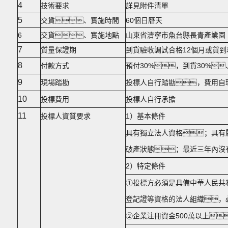
4
技術要求
詳見附件清單
5
交貨、實施時間
60個日曆天
6
交貨、實施地點
山東省濟寧市魚台縣長青產業園
7
質量保證期
到貨驗收調試合格12個月或貨到
8
付款方式
預付30%，到貨30%
9
現場踏勘
投標人自行踏勘，費用自
10
投標費用
投標人自行承擔
11
投標人資質要求
1）基本條件
具有獨立法人資格；具有
破產狀態；最近三年內沒
2）特定條件
①投標方必須是具備中華人民共
登記證等資格的法人組織，
②企業注冊資金500萬以上