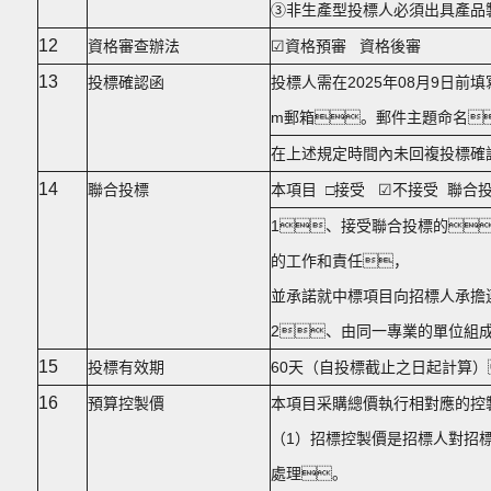
③非生產型投標人必須出具產品
12
資格審查辦法
☑資格預審 資格後審
13
投標確認函
投標人需在2025年08月9日前填寫
m郵箱。郵件主題命名
在上述規定時間內未回複投標確
14
聯合投標
本項目 □接受 ☑不接受 聯合
1、接受聯合投標的
的工作和責任，
並承諾就中標項目向招標人承擔
2、由同一專業的單位組
15
投標有效期
60天（自投標截止之日起計算
16
預算控製價
本項目采購總價執行相對應的控製價
（1）招標控製價是招標人對招
處理。