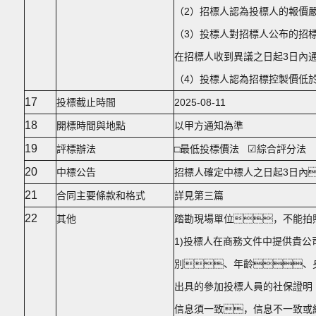
（2）招標人認為投標人的報價
（3）投標人對招標人公布的招
在招標人收到異議之日起3日內
（4）投標人認為招標控製價低
17
投標截止時間
2025-08-11
18
開標時間與地點
以甲方通知為準
19
評標辦法
□最低投標價法 ☑綜合評分法
20
中標公告
招標人確定中標人之日起3日內
21
合同主要條款和格式
詳見第三篇
22
其他
踏勘現場單位，不能拍
1)投標人在商務文件中提供貴
別、年齡、
出具的參加投標人員的社保證明
信息須一致，信息不一致或