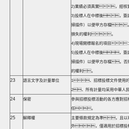
2)業績必須真實，經
3)投標人在中標後，
掃描件）以便甲方存檔
損失的權利。
4)現場開標報名的項目
5)投標人在中標後，
掃描件）以便甲方存檔。否
的權利。
23
語言文字及計量單位
1、招標投標文件使用
2、所有計量均采用中華人
24
保密
參與招標投標活動的各方應對招
任。
25
解釋權
主要條款規定為準，且以
外，僅適用於招標投