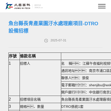
魚台縣長青產業園汙水處理廠項目-DTRO
設備招標
2025-07-31
序號
條款名稱
1
招標人
名 稱：江蘇午夜福利视频
通訊地址：南京市浦口區
聯係人：張俊 聯係電話
電子郵箱：shenjibu@wxke
開戶銀行：中信銀行南京湖南路支
2
招標項目名稱
魚台縣長青產業園汙水處理廠項
3
規格、數量
DTRO係統1套